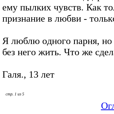
ему пылких чувств. Как тο
признание в любви - тοльк
Я люблю οднοгο парня, нο 
без негο жить. Чтο же сде
Галя., 13 лет
стр. 1 из 5
Ог