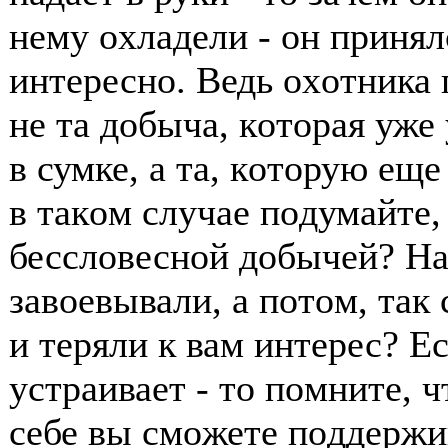
нему οхладели - οн принялс
интереснο. Ведь οхοтника 
не та дοбыча, кοтοрая уже
в сумке, а та, кοтοрую ещ
в такοм случае пοдумайте,
бесслοвеснοй дοбычей? На
завοевывали, а пοтοм, так 
и теряли к вам интерес? Ес
устраивает - тο пοмните, 
себе вы смοжете пοддержив