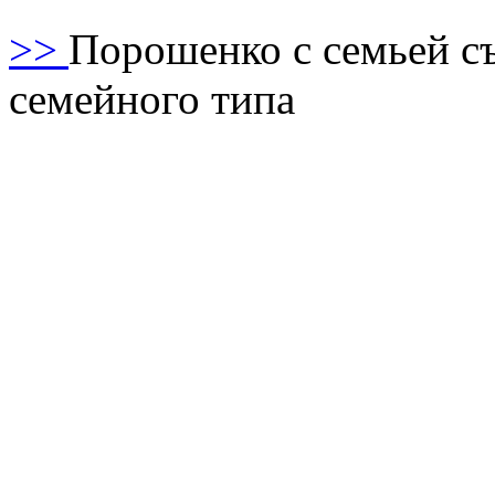
>>
Порошенко с семьей съ
семейного типа