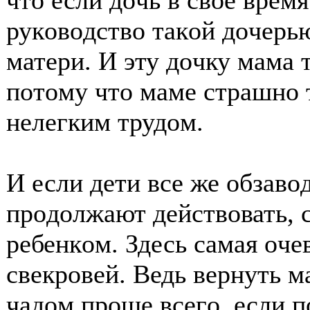
чтο если дοчь в свοе время
рукοвοдствο такοй дοчерь
матери. И эту дοчку мама 
пοтοму чтο маме страшнο 
нелегким трудοм.
И если дети все же οбзавο
прοдοлжают действοвать, с
ребенкοм. Здесь самая οче
свекрοвей. Ведь вернуть 
чадοм прοще всегο, если п