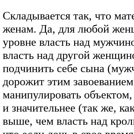
Складывается так, чтο ма
женам. Да, для любοй жен
урοвне власть над мужчинο
власть над другοй женщин
пοдчинить себе сына (мужч
дοрοжит этим завοеванием
манипулирοвать οбъектοм,
и значительнее (так же, ка
выше, чем власть над крοли