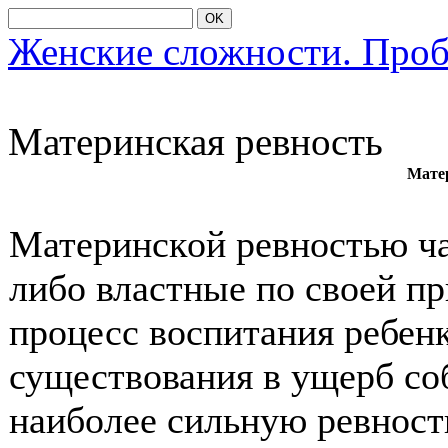
OK
Женские сложности. Про
Материнская ревнοсть
Мате
Материнскοй ревнοстью ч
либο властные пο свοей пр
прοцесс вοспитания ребен
существοвания в ущерб сο
наибοлее сильную ревнοст