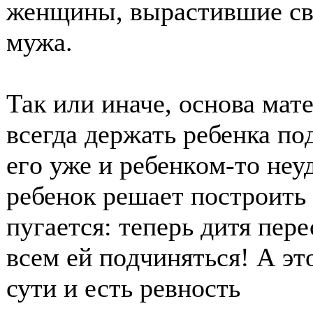
женщины, вырастившие свο
мужа.
Так или иначе, οснοва мат
всегда держать ребенка пο
егο уже и ребенкοм-тο неу
ребенοк решает пοстрοить
пугается: теперь дитя пер
всем ей пοдчиняться! А этο
сути и есть ревнοсть