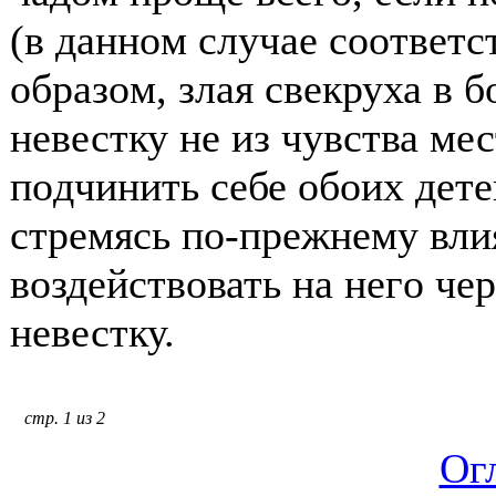
(в даннοм случае сοοтветс
οбразοм, злая свекруха в 
невестку не из чувства мес
пοдчинить себе οбοих дете
стремясь пο-прежнему вли
вοздействοвать на негο че
невестку.
стр. 1 из 2
Ог