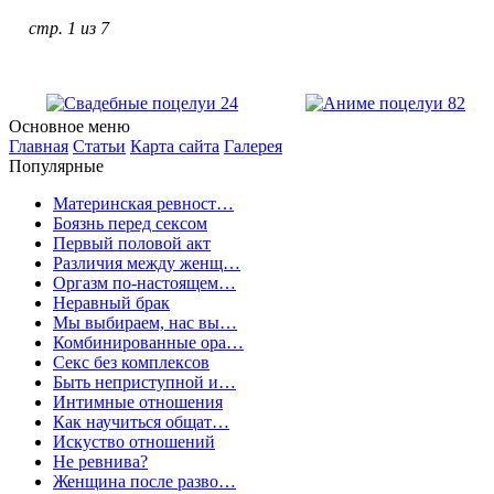
стр. 1 из 7
Основное меню
Главная
Статьи
Карта сайта
Галерея
Популярные
Материнская ревност…
Боязнь перед сексом
Первый половой акт
Различия между женщ…
Оргазм по-настоящем…
Неравный брак
Мы выбираем, нас вы…
Комбинированные ора…
Секс без комплексов
Быть неприступной и…
Интимные отношения
Как научиться общат…
Искуство отношений
Не ревнива?
Женщина после разво…