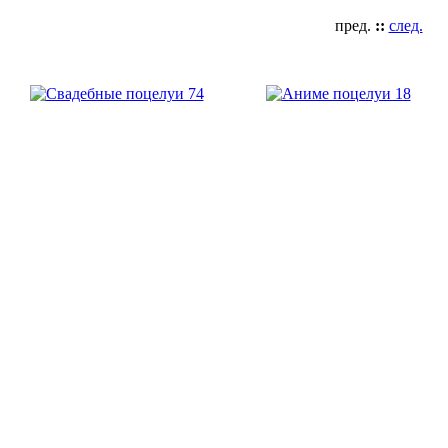
пред.
::
след.