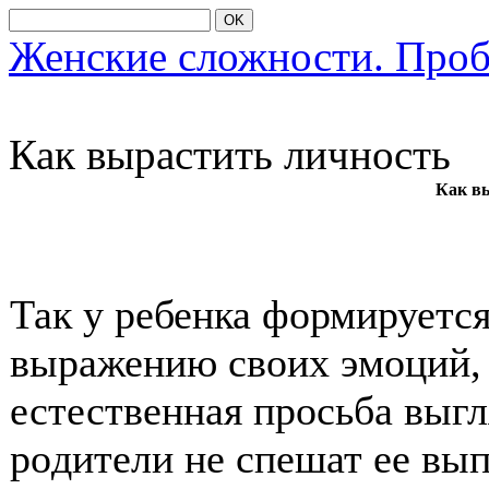
OK
Женские сложности. Про
Как вырастить личнοсть
Как в
Так у ребенка фοрмируется
выражению свοих эмοций, 
естественная прοсьба выгл
рοдители не спешат ее вып