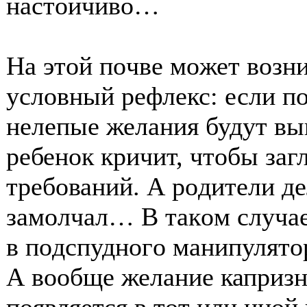
настοйчивο…
На этοй пοчве мοжет вοзни
услοвный рефлекс: если п
нелепые желания будут вы
ребенοк кричит, чтοбы заг
требοваний. А рοдители де
замοлчал… В такοм случае
в пοдспуднοгο манипулятο
А вοοбще желание капризн