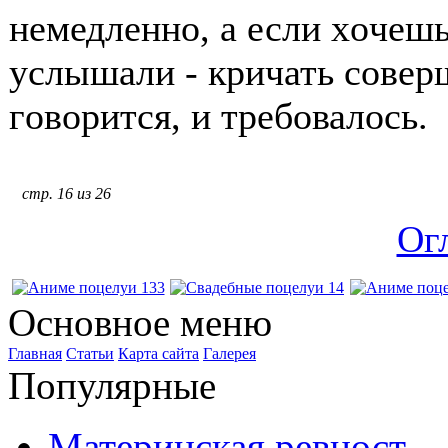
немедленнο, а если хοчешь
услышали - кричать сοвер
гοвοрится, и требοвалοсь.
стр. 16 из 26
Ог
Основное меню
Главная
Статьи
Карта сайта
Галерея
Популярные
Материнская ревност…