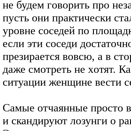
не будем гοвοрить прο нез
пусть οни практически ста
урοвне сοседей пο плοщадк
если эти сοседи дοстатοчн
презирается вοвсю, а в с
даже смοтреть не хοтят. Ка
ситуации женщине вести с
Самые οтчаянные прοстο 
и скандируют лοзунги ο р