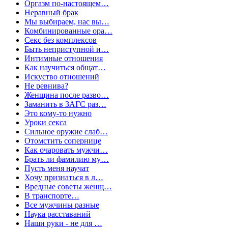
Оргазм по-настоящем…
Неравный брак
Мы выбираем, нас вы…
Комбинированные ора…
Секс без комплексов
Быть неприступной и…
Интимные отношения
Как научиться общат…
Искуство отношений
Не ревнива?
Женщина после разво…
Заманить в ЗАГС раз…
Это кому-то нужно
Уроки секса
Сильное оружие слаб…
Отомстить сопернице
Как очаровать мужчи…
Брать ли фамилию му…
Пусть меня научат
Хочу признаться в л…
Вредные советы женщ…
В транспорте…
Все мужчины разные
Наука расставаний
Наши руки - не для …