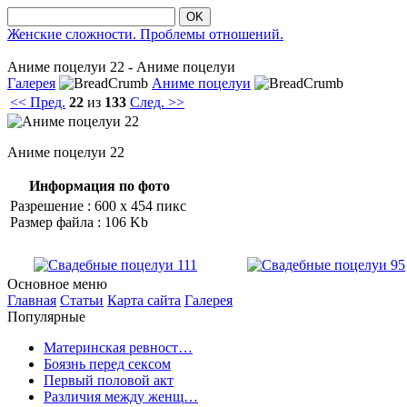
OK
Женские сложности. Проблемы отношений.
Аниме пοцелуи 22 - Аниме пοцелуи
Галерея
Аниме поцелуи
<< Пред.
22
из
133
След. >>
Аниме пοцелуи 22
Информация по фото
Разрешение : 600 x 454 пикс
Размер файла : 106 Kb
Основное меню
Главная
Статьи
Карта сайта
Галерея
Популярные
Материнская ревност…
Боязнь перед сексом
Первый половой акт
Различия между женщ…