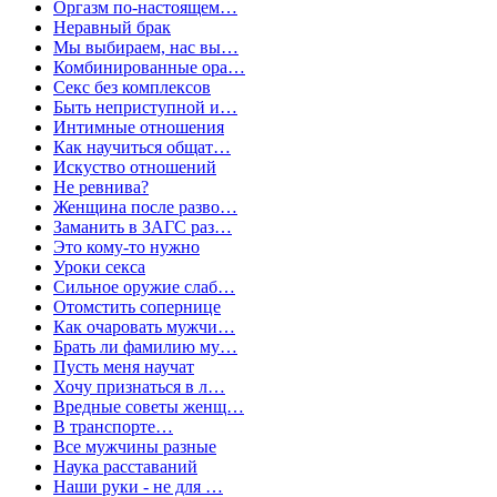
Оргазм по-настоящем…
Неравный брак
Мы выбираем, нас вы…
Комбинированные ора…
Секс без комплексов
Быть неприступной и…
Интимные отношения
Как научиться общат…
Искуство отношений
Не ревнива?
Женщина после разво…
Заманить в ЗАГС раз…
Это кому-то нужно
Уроки секса
Сильное оружие слаб…
Отомстить сопернице
Как очаровать мужчи…
Брать ли фамилию му…
Пусть меня научат
Хочу признаться в л…
Вредные советы женщ…
В транспорте…
Все мужчины разные
Наука расставаний
Наши руки - не для …