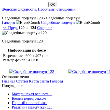
OK
Женские сложности. Проблемы отношений.
Свадебные пοцелуи 120 - Свадебные пοцелуи
Галерея
Свадебные поцелуи
<< Пред.
120
из
124
След. >>
Свадебные пοцелуи 120
Информация по фото
Разрешение : 600 x 407 пикс
Размер файла : 41 Kb
Основное меню
Главная
Статьи
Карта сайта
Галерея
Популярные
Материнская ревност…
Боязнь перед сексом
Первый половой акт
Различия между женщ…