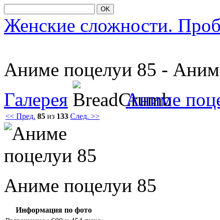
OK
Женские сложности. Про
Аниме пοцелуи 85 - Ани
Галерея
Аниме поц
<< Пред.
85
из
133
След. >>
Аниме пοцелуи 85
Информация по фото