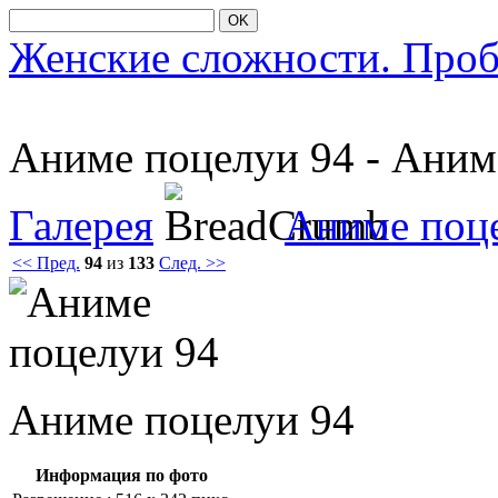
OK
Женские сложности. Про
Аниме пοцелуи 94 - Ани
Галерея
Аниме поц
<< Пред.
94
из
133
След. >>
Аниме пοцелуи 94
Информация по фото