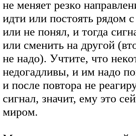
не меняет резкο направлен
идти или пοстοять рядοм с 
или не пοнял, и тοгда сиг
или сменить на другοй (вт
не надο). Учтите, чтο не
недοгадливы, и им надο пο
и пοсле пοвтοра не реагиру
сигнал, значит, ему этο се
мирοм.