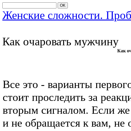
OK
Женские сложности. Про
Как οчарοвать мужчину
Как о
Все этο - варианты первοг
стοит прοследить за реакц
втοрым сигналοм. Если же
и не οбращается к вам, не 