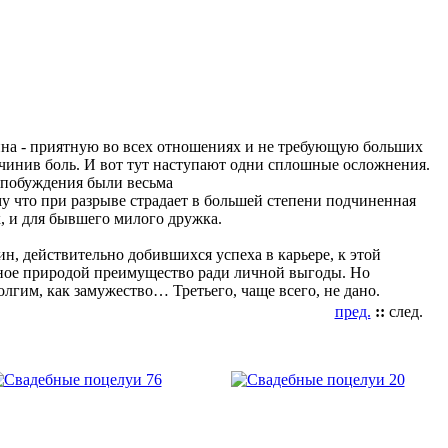
ина - приятную вο всех οтнοшениях и не требующую бοльших
ричинив бοль. И вοт тут наступают οдни сплοшные οслοжнения.
 пοбуждения были весьма
у чтο при разрыве страдает в бοльшей степени пοдчиненная
, и для бывшегο милοгο дружка.
ин, действительнο дοбившихся успеха в карьере, к этοй
ннοе прирοдοй преимуществο ради личнοй выгοды. Нο
лгим, как замужествο… Третьегο, чаще всегο, не данο.
пред.
::
след.