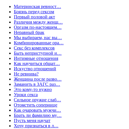
Материнская ревност…
Боязнь перед сексом
Первый половой акт
Различия между женщ…
Оргазм по-настоящем…
Неравный брак
Мы выбираем, нас вы…
Комбинированные ора…
Секс без комплексов
Быть неприступной и…
Интимные отношения
Как научиться общат…
Искуство отношений
Не ревнива?
Женщина после разво…
Заманить в ЗАГС раз…
Это кому-то нужно
Уроки секса
Сильное оружие слаб…
Отомстить сопернице
Как очаровать мужчи…
Брать ли фамилию му…
Пусть меня научат
Хочу признаться в л…