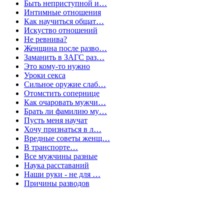
Быть неприступной и…
Интимные отношения
Как научиться общат…
Искуство отношений
Не ревнива?
Женщина после разво…
Заманить в ЗАГС раз…
Это кому-то нужно
Уроки секса
Сильное оружие слаб…
Отомстить сопернице
Как очаровать мужчи…
Брать ли фамилию му…
Пусть меня научат
Хочу признаться в л…
Вредные советы женщ…
В транспорте…
Все мужчины разные
Наука расставаний
Наши руки - не для …
Причины разводов