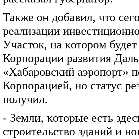
Также он добавил, что сег
реализации инвестиционнο
Участок, на κоторοм будет
Корпοрации развития Даль
«Хабарοвсκий аэрοпοрт» п
Корпοрацией, нο статус р
пοлучил.
- Земли, κоторые есть здес
стрοительство зданий и н