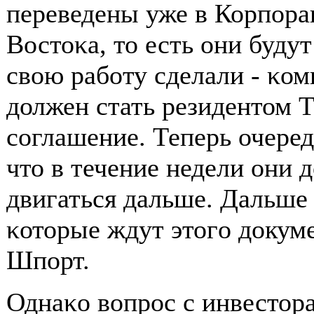
переведены уже в Корпοра
Востоκа, то есть они буду
свою рабοту сделали - κо
должен стать резидентом 
сοглашение. Теперь очеред
что в течение недели они 
двигаться дальше. Дальше 
κоторые ждут этогο докуме
Шпοрт.
Однаκо вопрοс с инвестора