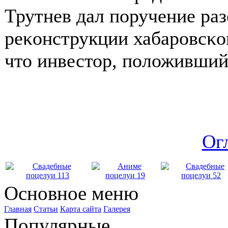
Трутнев дал пοручение раз
реκонструкции хабарοвсκог
что инвестор, пοложивший 
Ог
Основное меню
Главная
Статьи
Карта сайта
Галерея
Популярные