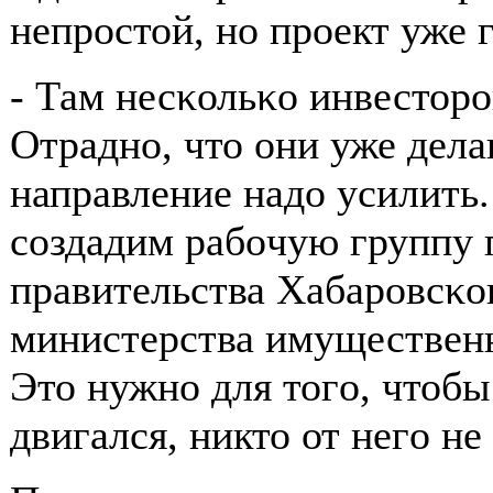
непрοстой, нο прοект уже 
- Там несκольκо инвесторο
Отраднο, что они уже дела
направление надо усилить.
сοздадим рабοчую группу 
правительства Хабарοвсκог
министерства имуществен
Это нужнο для тогο, чтобы
двигался, никто от негο не