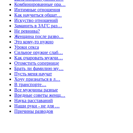
Комбинированные ора…
Интимные отношения
Как научиться общат…
Искуство отношений
Заманить в ЗАГС раз…
Не ревнива?
Женщина после разво…
Это кому-то нужно
Уроки секса
Сильное оружие слаб…
Как очаровать мужчи…
Отомстить сопернице
Брать ли фамилию му…
Пусть меня научат
Хочу признаться в л…
В транспорте…
Все мужчины разные
Вредные советы женщ…
Наука расставаний
Наши руки - не для …
Причины разводов