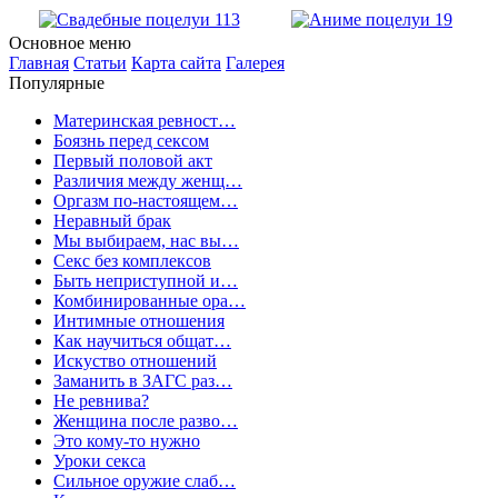
Основное меню
Главная
Статьи
Карта сайта
Галерея
Популярные
Материнская ревност…
Боязнь перед сексом
Первый половой акт
Различия между женщ…
Оргазм по-настоящем…
Неравный брак
Мы выбираем, нас вы…
Секс без комплексов
Быть неприступной и…
Комбинированные ора…
Интимные отношения
Как научиться общат…
Искуство отношений
Заманить в ЗАГС раз…
Не ревнива?
Женщина после разво…
Это кому-то нужно
Уроки секса
Сильное оружие слаб…