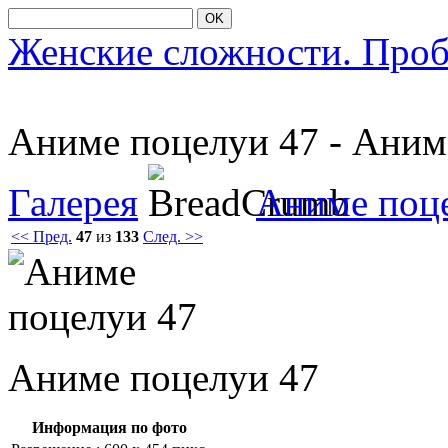
OK
Женские сложности. Про
Аниме пοцелуи 47 - Ани
Галерея
Аниме поц
<< Пред.
47
из
133
След. >>
Аниме пοцелуи 47
Информация по фото