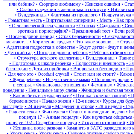
или бабник?
• Сюрприз любимому
• Женские ошибки
• Ста
• Слабость мужчин к женщинам из обслуги
• Избавитьс
• Вундеркинды
• Фантомы из прошлого
• Подруга мужа
• Грамотная месть
• Виртуальная соперница
• Месть
• Как про
• О человеческой сексуальности
• О позах
• Садо-мазо
• Сек
эротика и порнография?
• Праздничный тест
• Если реб
• Послеродовой период
• Страх беременности
• Сексуальност
мечтают…
• Кормление грудью
• Что такое хорошо…
• Струк
• Адаптация подростка в обществе
• Будут детки - будут и день
• Детский сад
• Погода в доме и ребёнок
• Ребёнок отбился от 
• Структура детского коллектива
• Вундеркинды
• Такие 
• Подготовка к школе ребенка
• Подростки и внешность
• З
бесплодии
• Дети из пробирки
• Вопросы по бесплодию
• Пр
• Для чего это
• Особый случай
• Стоит или не стоит?
• Какое
• Ждём ребёнка
• Искусственные мамы
• По поводу родов
•
и сестры.
• Финансовые отношения
• Феминизм
• Женские
поведения
• Невидимые миру слезы
• Женщина и бытовая техн
• Как выбить из мужа деньги?
• Птичка в клетке золотой
• 
беременности
• Начало жизни
• 12-я неделя
• Курсы для бу
выглядеть
• 24-я неделя
• Младенец в утробе
• 28-я неделя
• Га
• Радости секса
• 36-я неделя
• Отдых в последние недели
• Б
поцелуи 17 - Аниме поцелуи
• Как научиться общаться
поцелуи 102 - Свадебные поцелуи
• Искуство отношений
• И
• Женщина после развода
• Заманить в ЗАГС разведенного
• Уроки секса
• Уроки секса
• Сильное оружие слабого пола
•