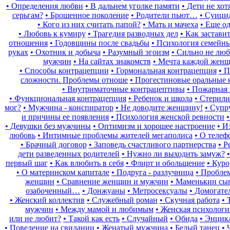
• Определения любви
• В дальнем уголке памяти
• Дети не хот
серьгам?
• Брошенное поколение
• Родители пьют…
• Суици
• Кого из них считать папой?
• Мать и мачеха
• Еще о
• Любовь к кумиру
• Трагедия разводных дел
• Как застави
отношения
• Годовщины после свадьбы
• Психология семейн
руках
• Охотник и добыча
• Разумный эгоизм
• Сильно не люб
мужчин
• На сайтах знакомств
• Мечта каждой жен
• Способы контрацепции
• Гормональная контрацепция
• 
сложности. Проблемы отноше
• Прогестиновые оральные
• Внутриматочные контрацептивы
• Пожарная
• Функциональная контрацепция
• Ребенок и школа
• Стерили
мог?
• Мужчина - конспиратор
• Не доводите женщину!
• Супр
и причины ее появления
• Психология женской ревности
• Девушки без мужчины
• Оптимизм и хорошее настроение
• И
любовь
• Интимные проблемы жителей мегаполиса
• О телеф
• Брачный договор
• Заповедь счастливого партнерства
• Р
дети разведенных родителей
• Нужно ли выходить замуж?
первый шаг
• Как влюбить в себя
• Флирт и обольщение
• Кур
• О материнском капитале
• Подруга - разлучница
• Пробле
женщин
• Сравнение женщин и мужчин
• Маменькин сы
озабоченный…
• Донжуаны
• Метросексуалы
• Домогате
• Женский коллектив
• Служебный роман
• Скучная работа
• 
мужчин
• Между мамой и любимым
• Женская психологи
или не любит?
• Такой как есть
• Случайный
• Обида
• Энцик
• Поведение на свидании
• Женатый мужчина
• Белый танец
• 