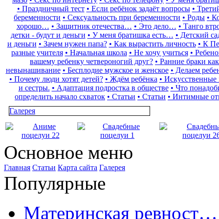
• Праздничный тест
• Если ребёнок задаёт вопросы
• Трет
беременности
• Сексуальность при беременности
• Роды
• К
хорошо…
• Защитник отечества…
• Это дело…
• Танго втр
детки - будут и деньги
• У меня братишка есть…
• Детский са
и деньги
• Зачем нужен папа?
• Как вырастить личность
• К П
разные учителя
• Начальная школа
• Не хочу учиться
• Ребено
вашему ребенку четвероногий друг?
• Ранние браки как
невынашивание
• Бесплодие мужское и женское
• Делаем ребе
• Почему люди хотят детей?
• Ждём ребёнка
• Искусственные
и сестры.
• Адаптация подростка в обществе
• Что понадоб
определить начало схваток
• Статьи
• Статьи
• Интимные о
Галерея
Основное меню
Главная
Статьи
Карта сайта
Галерея
Популярные
Материнская ревност…