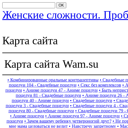
OK
Женские сложности. Про
Карта сайта
Карта сайта Wam.su
• Комбинированные оральные контрацептивы
• Свадебные п
поцелуи 104 - Свадебные поцелуи
• Секс без комплексов
• 
поцелуи
• Аниме поцелуи 47 - Аниме поцелуи
• Быть неприс
поцелуи 81 - Свадебные поцелуи
• Аниме поцелуи 26 -
поцелуи 40 - Аниме поцелуи
• Свадебные поцелуи
• Свад
поцелуи 3 - Свадебные поцелуи
• Свадебные поцелуи 4 - Св
поцелуи 80 - Свадебные поцелуи
• Свадебные поцелуи 79 -
• Аниме поцелуи
• Аниме поцелуи 97 - Аниме поцелуи
• С
поцелуи
• Зачем вашему ребенку четвероногий друг?
• Не по
мне мама целоваться не велит
• Навстречу запретному
• Мас