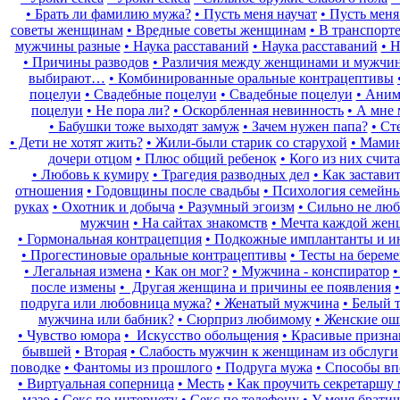
• Брать ли фамилию мужа?
• Пусть меня научат
• Пусть меня
советы женщинам
• Вредные советы женщинам
• В транспор
мужчины разные
• Наука расставаний
• Наука расставаний
• 
• Причины разводов
• Различия между женщинами и мужчин
выбирают…
• Комбинированные оральные контрацептивы
поцелуи
• Свадебные поцелуи
• Свадебные поцелуи
• Аним
поцелуи
• Не пора ли?
• Оскорбленная невинность
• А мне 
• Бабушки тоже выходят замуж
• Зачем нужен папа?
• Ст
• Дети не хотят жить?
• Жили-были старик со старухой
• Мами
дочери отцом
• Плюс общий ребенок
• Кого из них счит
• Любовь к кумиру
• Трагедия разводных дел
• Как застави
отношения
• Годовщины после свадьбы
• Психология семейн
руках
• Охотник и добыча
• Разумный эгоизм
• Сильно не люб
мужчин
• На сайтах знакомств
• Мечта каждой же
• Гормональная контрацепция
• Подкожные имплантанты и и
• Прогестиновые оральные контрацептивы
• Тесты на берем
• Легальная измена
• Как он мог?
• Мужчина - конспиратор
•
после измены
• Другая женщина и причины ее появления
подруга или любовница мужа?
• Женатый мужчина
• Белый 
мужчина или бабник?
• Сюрприз любимому
• Женские о
• Чувство юмора
• Искусство обольщения
• Красивые призна
бывшей
• Вторая
• Слабость мужчин к женщинам из обслуги
поводке
• Фантомы из прошлого
• Подруга мужа
• Способы в
• Виртуальная соперница
• Месть
• Как проучить секретаршу
мазо
• Секс по интернету
• Секс по телефону
• У меня брати